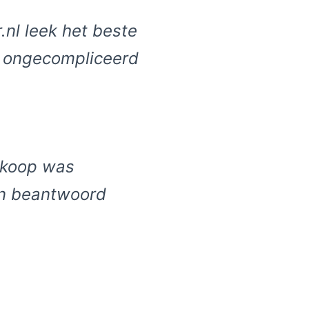
nl leek het beste
p ongecompliceerd
nkoop was
en beantwoord