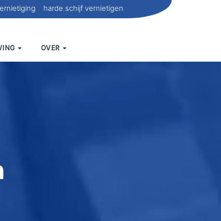
ernietiging
harde schijf vernietigen
VING
OVER
n