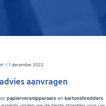
er
/ 1 december 2022
d advies aanvragen
oor
papierversnipperaars
en
kartonshredders
experts vinden we de beste shredder voor uw b