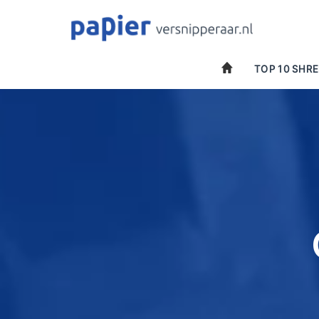
Spring
naar
inhoud
TOP 10 SHR