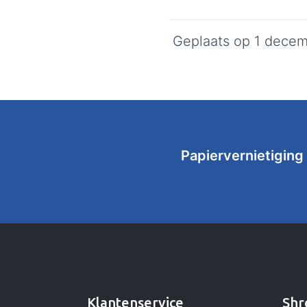
Geplaats op
1 decem
Papiervernietiging
Klantenservice
Shr