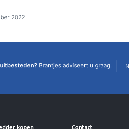
ber 2022
 uitbesteden?
Brantjes adviseert u graag.
N
edder kopen
Contact