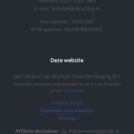
Telefoon: 023 – 532 1960
E-mail: brantjes@recycling.nl
Kvk-nummer: 34065391
BTW-nummer: NL009186141B01
Deze website
Een initiatief van Brantjes Data-Vernietiging B.V.
Brantjes Data-Vernietiging
wordt beoordeeld
met een
9.4
(van
10
)
op basis
van
1001
beoordelingen
.
Privacy policy
Algemene voorwaarden
Sitemap
Affiliate disclaimer:
Op Papierversnipperaar.nl