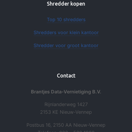
Shredder kopen
Top 10 shredders
Shredders voor klein kantoor
Shredder voor groot kantoor
Contact
Brantjes Data-Vernietiging B.V.
Rijnlanderweg 1427
2153 KE Nieuw-Vennep
Postbus 16, 2150 AA Nieuw-Vennep