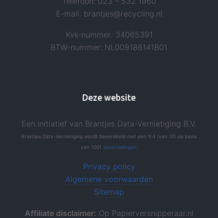
Telefoon: 023 – 532 1960
E-mail: brantjes@recycling.nl
Kvk-nummer: 34065391
BTW-nummer: NL009186141B01
Deze website
Een initiatief van Brantjes Data-Vernietiging B.V.
Brantjes Data-Vernietiging
wordt beoordeeld
met een
9.4
(van
10
)
op basis
van
1001
beoordelingen
.
Privacy policy
Algemene voorwaarden
Sitemap
Affiliate disclaimer:
Op Papierversnipperaar.nl