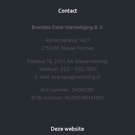
Contact
Brantjes Data-Vernietiging B.V.
Rijnlanderweg 1427
2153 KE Nieuw-Vennep
Postbus 16, 2150 AA Nieuw-Vennep
Telefoon: 023 – 532 1960
E-mail: brantjes@recycling.nl
Kvk-nummer: 34065391
BTW-nummer: NL009186141B01
Deze website