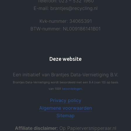
Telefoon: 023 – 532 1960
E-mail: brantjes@recycling.nl
Kvk-nummer: 34065391
BTW-nummer: NL009186141B01
Deze website
Een initiatief van Brantjes Data-Vernietiging B.V.
Brantjes Data-Vernietiging
wordt beoordeeld
met een
9.4
(van
10
)
op basis
van
1001
beoordelingen
.
Privacy policy
Algemene voorwaarden
Sitemap
Affiliate disclaimer:
Op Papierversnipperaar.nl