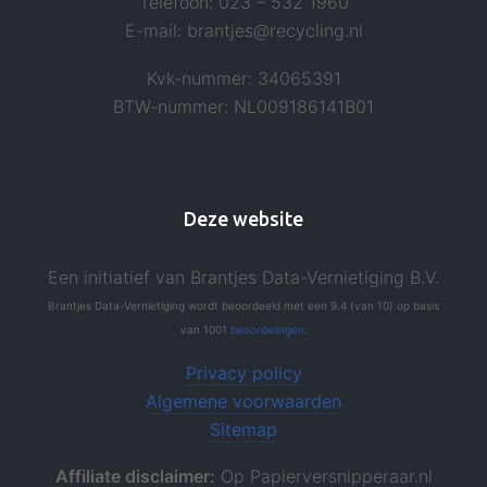
Telefoon: 023 – 532 1960
E-mail: brantjes@recycling.nl
Kvk-nummer: 34065391
BTW-nummer: NL009186141B01
Deze website
Een initiatief van Brantjes Data-Vernietiging B.V.
Brantjes Data-Vernietiging
wordt beoordeeld
met een
9.4
(van
10
)
op basis
van
1001
beoordelingen
.
Privacy policy
Algemene voorwaarden
Sitemap
Affiliate disclaimer:
Op Papierversnipperaar.nl