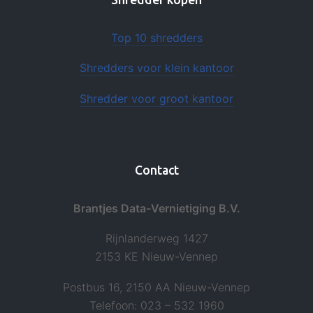
Top 10 shredders
Shredders voor klein kantoor
Shredder voor groot kantoor
Contact
Brantjes Data-Vernietiging B.V.
Rijnlanderweg 1427
2153 KE Nieuw-Vennep
Postbus 16, 2150 AA Nieuw-Vennep
Telefoon: 023 – 532 1960