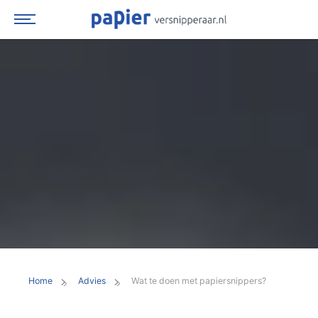
Spring
naar
inhoud
Home
Advies
Wat te doen met papiersnippers?