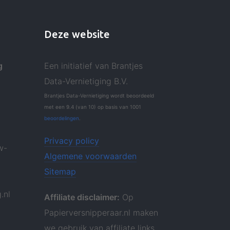
Deze website
g
Een initiatief van Brantjes
Data-Vernietiging B.V.
Brantjes Data-Vernietiging
wordt beoordeeld
met een
9.4
(van
10
)
op basis van
1001
beoordelingen
.
Privacy policy
w-
Algemene voorwaarden
Sitemap
.nl
Affiliate disclaimer:
Op
Papierversnipperaar.nl maken
we gebruik van affiliate links