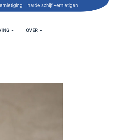
ernietiging
harde schijf vernietigen
VING
OVER