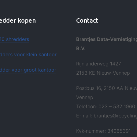
edder kopen
Contact
10 shredders
Brantjes Data-Vernietigin
B.V.
dders voor klein kantoor
Rijnlanderweg 1427
dder voor groot kantoor
2153 KE Nieuw-Vennep
Postbus 16, 2150 AA Nieu
Vennep
Telefoon: 023 – 532 1960
E-mail: brantjes@recycling
Kvk-nummer: 34065391