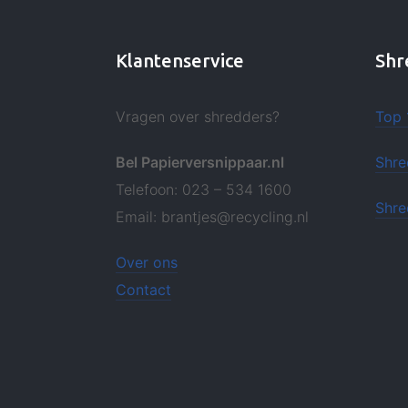
Klantenservice
Shr
Vragen over shredders?
Top 
Bel Papierversnippaar.nl
Shre
Telefoon: 023 – 534 1600
Shre
Email: brantjes@recycling.nl
Over ons
Contact