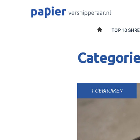
Spring
naar
inhoud
TOP 10 SHR
Categori
1 GEBRUIKER